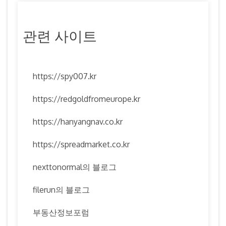
관련 사이트
https://spy007.kr
https://redgoldfromeurope.kr
https://hanyangnav.co.kr
https://spreadmarket.co.kr
nexttonormal의 블로그
filerun의 블로그
부동산정보포럼