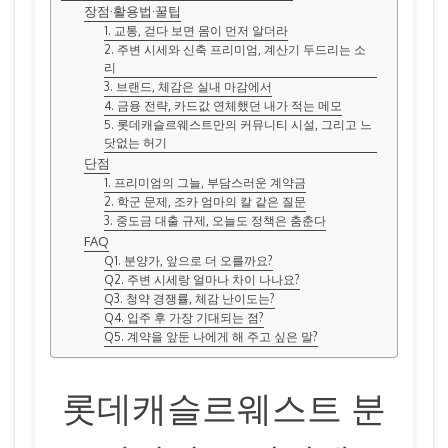
장점·활용법·꿀팁
1. 교통, 걷다 보면 몸이 먼저 알더라
2. 주변 시세와 신축 프리미엄, 계산기 두드리는 소
리
3. 브랜드, 체감은 실내 마감에서
4. 금융 전략, 카드값 연체했던 내가 적는 메모
5. 롯데캐슬르웨스트만의 커뮤니티 시설, 그리고 느
닷없는 허기
단점
1. 프리미엄의 그늘, 부담스러운 계약금
2. 학군 문제, 조카 엄마의 칼 같은 질문
3. 중도금 대출 규제, 오늘도 정책은 춤춘다
FAQ
Q1. 분양가, 앞으로 더 오를까요?
Q2. 주변 시세랑 얼마나 차이 나나요?
Q3. 청약 경쟁률, 체감 난이도는?
Q4. 입주 후 가장 기대되는 점?
Q5. 계약을 앞둔 나에게 해 주고 싶은 말?
롯데캐슬르웨스트 분