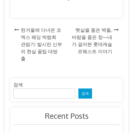
글
한겨울에 다녀온 코
햇살을 품은 벽돌,
엑스 웨딩 박람회
바람을 품은 창―내
탐
관람기: 발시린 신부
가 걸어본 롯데캐슬
의 현실 꿀팁 대방
르웨스트 이야기
색
출
검색
검색
Recent Posts