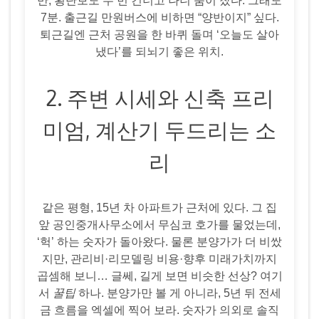
만, 횡단보도 두 번 건너고 나니 숨이 찼다. 그래도
7분. 출근길 만원버스에 비하면 “양반이지” 싶다.
퇴근길엔 근처 공원을 한 바퀴 돌며 ‘오늘도 살아
냈다’를 되뇌기 좋은 위치.
2. 주변 시세와 신축 프리
미엄, 계산기 두드리는 소
리
같은 평형, 15년 차 아파트가 근처에 있다. 그 집
앞 공인중개사무소에서 무심코 호가를 물었는데,
‘헉’ 하는 숫자가 돌아왔다. 물론 분양가가 더 비쌌
지만, 관리비·리모델링 비용·향후 미래가치까지
곱셈해 보니… 글쎄, 길게 보면 비슷한 선상? 여기
서
꿀팁
하나. 분양가만 볼 게 아니라, 5년 뒤 전세
금 흐름을 엑셀에 찍어 보라. 숫자가 의외로 솔직