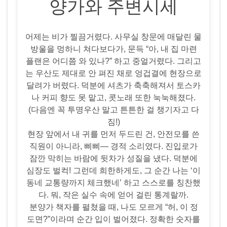
양가와 주변시세
어제는 비가 찔끔거렸다. 사무실 창문에 매달린 물
방울을 멍하니 쳐다보다가, 문득 “아, 내 집 마련
플랜은 어디쯤 와 있나?” 하고 중얼거렸다. 그리고
는 우산도 제대로 안 펴진 채로 엉겁결에 현장으로
달려가 버렸다. 덕분에 셔츠가 축축해져서 토스카
나 커피 향도 못 맡고, 콧노래 또한 눅눅해졌다.
(다음엔 꼭 투명우산 말고 튼튼한 걸 챙기자고 다
짐!)
현장 앞에서 내 귀를 먼저 두드린 건, 안전모를 쓴
직원이 아니라, 삐삐― 경적 소리였다. 진입로가
잠깐 막히는 바람에 뒷차가 성질을 냈다. 덕분에
심장도 벌컥! 그런데 희한하게도, 그 순간 나는 ‘이
동네 교통량까지 체크했네’ 하고 스스로를 칭찬했
다. 뭐, 작은 실수 속에 얻어 걸린 통계랄까.
분양가 책자를 펼쳤을 때, 나도 모르게 “허, 이 정
도면?”이라며 순간 입이 벌어졌다. 정확한 숫자를