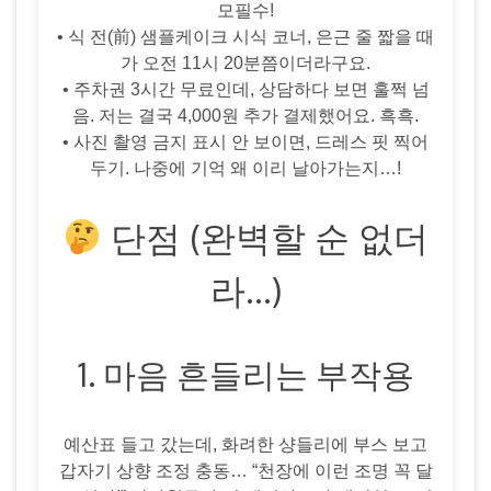
모필수!
• 식 전(前) 샘플케이크 시식 코너, 은근 줄 짧을 때
가 오전 11시 20분쯤이더라구요.
• 주차권 3시간 무료인데, 상담하다 보면 훌쩍 넘
음. 저는 결국 4,000원 추가 결제했어요. 흑흑.
• 사진 촬영 금지 표시 안 보이면, 드레스 핏 찍어
두기. 나중에 기억 왜 이리 날아가는지…!
단점 (완벽할 순 없더
라…)
1. 마음 흔들리는 부작용
예산표 들고 갔는데, 화려한 샹들리에 부스 보고
갑자기 상향 조정 충동… “천장에 이런 조명 꼭 달