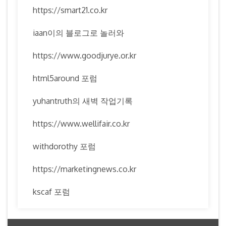
https://smart21.co.kr
iaan이의 블로그로 놀러와
https://www.goodjurye.or.kr
html5around 포럼
yuhantruth의 새벽 작업기록
https://www.wellifair.co.kr
withdorothy 포럼
https://marketingnews.co.kr
kscaf 포럼