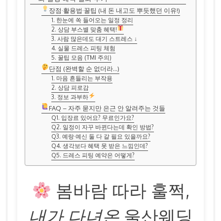
장점·활용법·꿀팁 (내 돈 내고도 뿌듯했던 이유!)
1. 한눈에 쏙 들어오는 일정 정리
2. 상담 부스별 맞춤 혜택!
3. 사람 많은데도 대기 스트레스 ↓
4. 실물 드레스 피팅 체험
5. 꿀팁 모음 (TMI 주의)
단점 (완벽할 순 없더라…)
1. 마음 흔들리는 부작용
2. 상담 피로감
3. 정보 과부하
FAQ – 자주 묻지만 은근 안 알려주는 것들
Q1. 입장료 있어요? 무료인가요?
Q2. 일정이 자꾸 바뀐다는데 확인 방법?
Q3. 예랑·예신 둘 다 갈 필요 있을까요?
Q4. 생각보다 혜택 못 받은 느낌인데?
Q5. 드레스 피팅 예약은 어떻게?
봄바람 따라 훌쩍,
내가 다녀온
울산웨딩