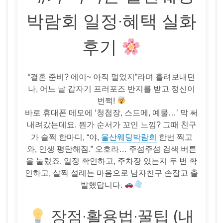
박람회 일정·혜택 실화
후기
“결혼 준비? 에이~ 아직 멀었지”라며 흘려보내던
나, 어느 날 갑자기 프러포즈 반지를 받고 정신이
번쩍!
바로 휴대폰 메모에 ‘청첩장, 스드메, 예물…’ 막 써
내려갔는데요. 뭔가 순서가 꼬인 느낌? 그때 친구
울산웨딩박람회
가 슬쩍 한마디, “야,
한번 찍고
와, 인생 평탄해짐.” 오호라… 주섬주섬 검색 버튼
을 눌렀죠. 일정 확인하고, 주차장 있는지 두 번 확
인하고, 살짝 설레는 마음으로 남자친구 손잡고 출
발했답니다.
장점·활용법·꿀팁 (내