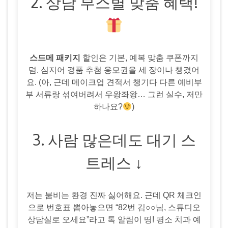
2. 상담 부스별 맞춤 혜택!
스드메 패키지
할인은 기본, 예복 맞춤 쿠폰까지
덤. 심지어 경품 추첨 응모권을 세 장이나 챙겼어
요. (아, 근데 메이크업 견적서 챙기다 다른 예비부
부 서류랑 섞여버려서 우왕좌왕… 그런 실수, 저만
하나요?
)
3. 사람 많은데도 대기 스
트레스 ↓
저는 붐비는 환경 진짜 싫어해요. 근데 QR 체크인
으로 번호표 뽑아놓으면 “82번 김○○님, 스튜디오
상담실로 오세요”라고 톡 알림이 띵! 평소 치과 예