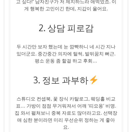
고 싶다!” 남자친구가 저 제지하느라 애먹었죠. 이
게 행복한 고민이긴 한데, 지갑이 울어요.
2. 상담 피로감
두 시간만 보자 했는데 눈 깜빡하니 네 시간 지나
있더군요. 중간중간 의자에 털썩, 발뒤꿈치 뻐근.
평소 운동 좀 할걸 하고 후회…
3. 정보 과부하
스튜디오 컨셉북, 꽃 장식 카탈로그, 웨딩홀 비교
표… 가방이 점점 무거워져서 어깨 ‘띠요옹’ 비명.
집 와서 펼쳐보니 중복 자료도 많더라고요. 선택장
애 심한 분이라면 미리 우선순위 정하는 게 좋아
요.