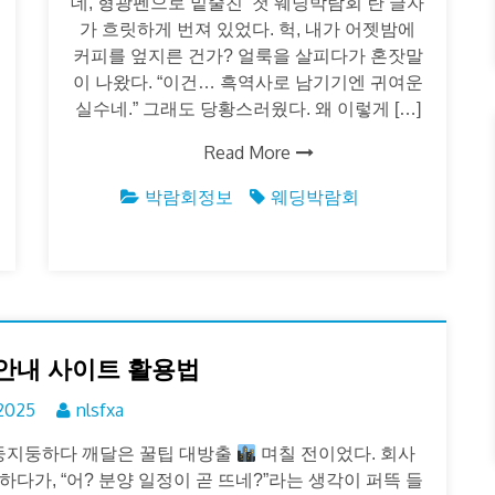
데, 형광펜으로 밑줄친 ‘첫 웨딩박람회’란 글자
가 흐릿하게 번져 있었다. 헉, 내가 어젯밤에
커피를 엎지른 건가? 얼룩을 살피다가 혼잣말
이 나왔다. “이건… 흑역사로 남기기엔 귀여운
실수네.” 그래도 당황스러웠다. 왜 이렇게 […]
Read More
박람회정보
웨딩박람회
안내 사이트 활용법
 2025
nlsfxa
 허둥지둥하다 깨달은 꿀팁 대방출
며칠 전이었다. 회사
가, “어? 분양 일정이 곧 뜨네?”라는 생각이 퍼뜩 들