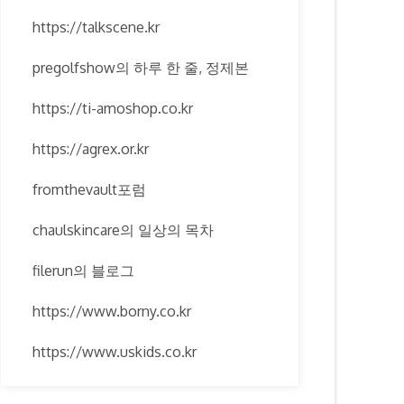
https://talkscene.kr
pregolfshow의 하루 한 줄, 정제본
https://ti-amoshop.co.kr
https://agrex.or.kr
fromthevault포럼
chaulskincare의 일상의 목차
filerun의 블로그
https://www.borny.co.kr
https://www.uskids.co.kr