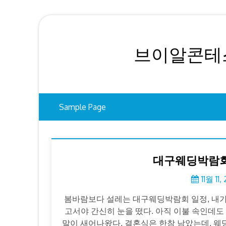
Skip
to
content
브이알콘테스
Sample Page
대구웨딩박람회
11월 11,
봄바람보다 설레는 대구웨딩박람회 일정, 내가 
고서야 간신히 눈을 떴다. 아직 이불 속인데도 
말이 새어나왔다. 결혼식은 한참 남았는데, 